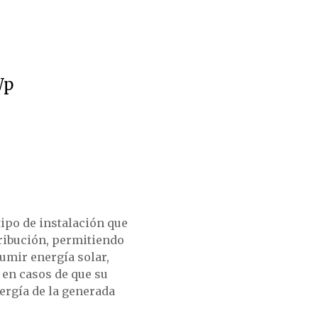
Wp
tipo de instalación que
tribución, permitiendo
umir energía solar,
a en casos de que su
rgía de la generada