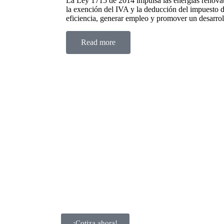
La Ley 1715 de 2014 impulsa las energías renovabl
la exención del IVA y la deducción del impuesto d
eficiencia, generar empleo y promover un desarroll
Read more
¡Cotiza ahora!