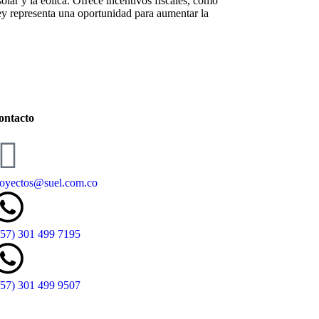
lar y la eólica. Ofrece incentivos fiscales, como
ey representa una oportunidad para aumentar la
ontacto
oyectos@suel.com.co​
+57) 301 499 7195
+57) 301 499 9507