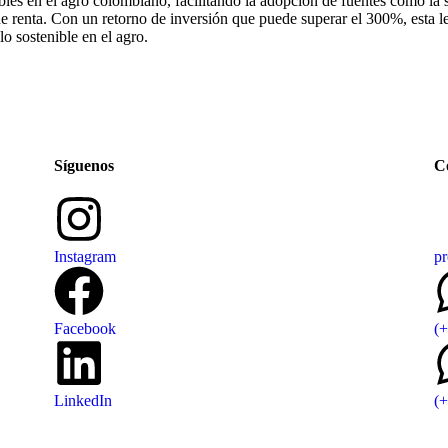
es en el agro colombiano, facilitando la adopción de fuentes como la so
e renta. Con un retorno de inversión que puede superar el 300%, esta l
o sostenible en el agro.
Síguenos
C
Instagram
pr
Facebook
(
LinkedIn
(