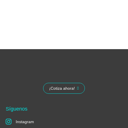
soluciones para enfrentar el cambio climático. Al permitir la
producción de energía limpia, laos paneles no solo contribuyen
a la sostenibilidad ambiental, sino que también ayuda a reducir
costos operativos en zonas con acceso limitado a energía
confiable. Con el apoyo de incentivos fiscales, SUEL impulsa
una transición hacia un futuro más sostenible y competitivo.
¡Cotiza ahora!
Síguenos
Instagram