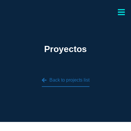
Proyectos
Back to projects list
Finca Yacaira
Finca Yacaira Caldas Suministro e